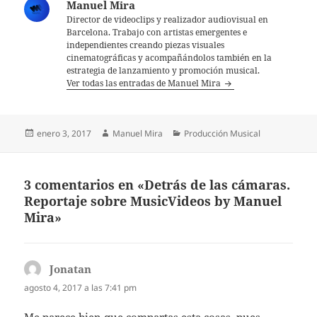
Manuel Mira
Director de videoclips y realizador audiovisual en
Barcelona. Trabajo con artistas emergentes e
independientes creando piezas visuales
cinematográficas y acompañándolos también en la
estrategia de lanzamiento y promoción musical.
Ver todas las entradas de Manuel Mira
Publicado
Autor
Categorías
enero 3, 2017
Manuel Mira
Producción Musical
el
3 comentarios en «Detrás de las cámaras.
Reportaje sobre MusicVideos by Manuel
Mira»
Jonatan
dice:
agosto 4, 2017 a las 7:41 pm
Me parece bien que compartas esta cosas, pues