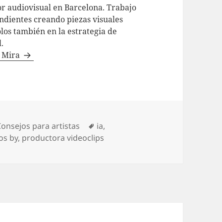
or audiovisual en Barcelona. Trabajo
ndientes creando piezas visuales
os también en la estrategia de
.
l Mira
ategorías
Etiquetas
Consejos para artistas
ia
,
os by
,
productora videoclips