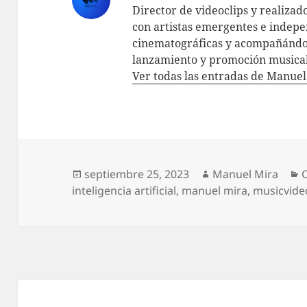
Director de videoclips y realizad
con artistas emergentes e indepe
cinematográficas y acompañándol
lanzamiento y promoción musical
Ver todas las entradas de Manue
Publicado
Autor
C
septiembre 25, 2023
Manuel Mira
el
inteligencia artificial
,
manuel mira
,
musicvide