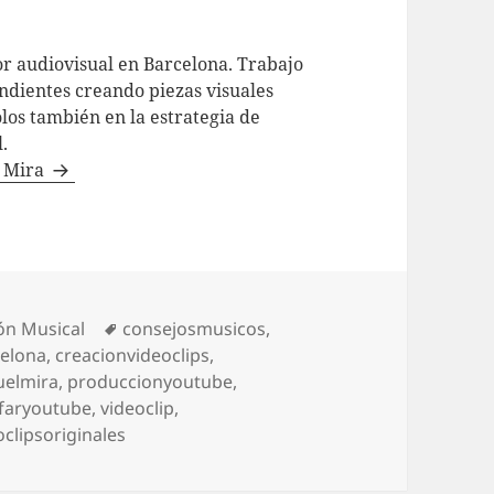
or audiovisual en Barcelona. Trabajo
ndientes creando piezas visuales
os también en la estrategia de
.
l Mira
as
Etiquetas
ón Musical
consejosmusicos
,
celona
,
creacionvideoclips
,
elmira
,
produccionyoutube
,
nfaryoutube
,
videoclip
,
oclipsoriginales