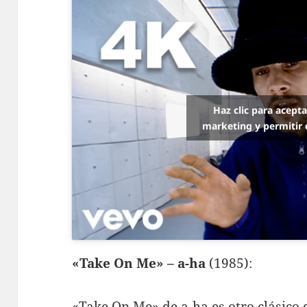
Haz clic para acept
marketing y permitir 
«Take On Me» – a-ha
(1985):
«Take On Me» de a-ha es otro clásico 