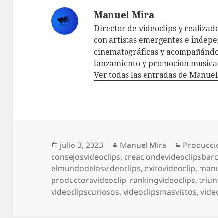
Manuel Mira
Director de videoclips y realizad
con artistas emergentes e indepe
cinematográficas y acompañándol
lanzamiento y promoción musical
Ver todas las entradas de Manue
Publicado
Autor
Categorí
julio 3, 2023
Manuel Mira
Producci
el
consejosvideoclips
,
creaciondevideoclipsbar
elmundodelosvideoclips
,
exitovideoclip
,
manu
productoravideoclip
,
rankingvideoclips
,
triu
videoclipscuriosos
,
videoclipsmasvistos
,
vide