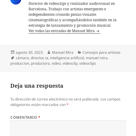
Director de videoclips y realizador audiovisual en
Barcelona. Trabajo con artistas emergentes e
independientes creando piezas visuales
cinematográficas y acompañándolos también en la
estrategia de lanzamiento y promoción musical.
Ver todas las entradas de Manuel Mira
Publicado
Autor
Categorías
agosto 30, 2023
Manuel Mira
Consejos para artistas
el
Etiquetas
cámara
,
director
,
ia
,
inteligencia artificial
,
manuel mira
,
produccion
,
productora
,
video
,
videoclip
,
videoclips
Deja una respuesta
Tu dirección de correo electrónico no será publicada.
Los campos
obligatorios están marcados con
*
COMENTARIO
*