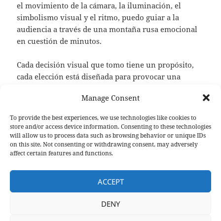
el movimiento de la cámara, la iluminación, el
simbolismo visual y el ritmo, puedo guiar a la
audiencia a través de una montaña rusa emocional
en cuestión de minutos.
Cada decisión visual que tomo tiene un propósito,
cada elección está diseñada para provocar una
respuesta emocional específica. Y al final del día, eso
Manage Consent
es lo que hace que un videoclip sea verdaderamente
memorable: su capacidad para hacer sentir, para
To provide the best experiences, we use technologies like cookies to
conectar a nivel emocional, y para dejar una
store and/or access device information. Consenting to these technologies
impresión duradera en la mente y el corazón de
will allow us to process data such as browsing behavior or unique IDs
on this site. Not consenting or withdrawing consent, may adversely
quienes lo ven.
affect certain features and functions.
ACCEPT
Publicado
Categorías
Etiquetas
agosto 29, 2024
Consejos para artistas
composición
,
el
consejos
,
encuadre
,
guión
,
ideas
,
iluminación
,
imágenes
,
lenguaje
,
narración
,
produccion
,
sensación
,
videoclip
DENY
en Cómo las Imágenes Afectan las Emociones
Deja un comentario