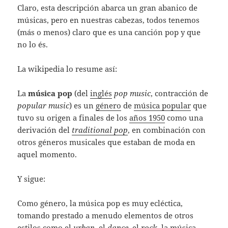
Claro, esta descripción abarca un gran abanico de
músicas, pero en nuestras cabezas, todos tenemos
(más o menos) claro que es una canción pop y que
no lo és.
La wikipedia lo resume así:
La
música pop
(del
inglés
pop music
, contracción de
popular music
) es un
género
de
música popular
que
tuvo su origen a finales de los
años 1950
como una
derivación del
traditional pop
, en combinación con
otros géneros musicales que estaban de moda en
aquel momento.
Y sigue:
Como género, la música pop es muy ecléctica,
tomando prestado a menudo elementos de otros
estilos como el
urban
, el
dance
, el
rock
, la
música