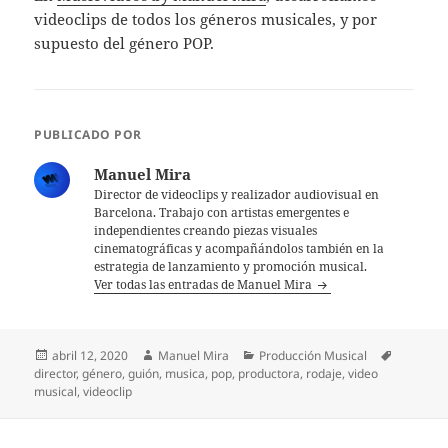
videoclips de todos los géneros musicales, y por
supuesto del género POP.
PUBLICADO POR
Manuel Mira
Director de videoclips y realizador audiovisual en
Barcelona. Trabajo con artistas emergentes e
independientes creando piezas visuales
cinematográficas y acompañándolos también en la
estrategia de lanzamiento y promoción musical.
Ver todas las entradas de Manuel Mira
Publicado
Autor
Categorías
Etiqueta
abril 12, 2020
Manuel Mira
Producción Musical
el
director
,
género
,
guión
,
musica
,
pop
,
productora
,
rodaje
,
video
musical
,
videoclip