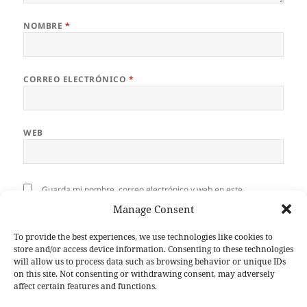
NOMBRE
*
CORREO ELECTRÓNICO
*
WEB
Guarda mi nombre, correo electrónico y web en este
navegador para la próxima vez que comente.
Manage Consent
To provide the best experiences, we use technologies like cookies to
store and/or access device information. Consenting to these technologies
will allow us to process data such as browsing behavior or unique IDs
on this site. Not consenting or withdrawing consent, may adversely
Navegación
affect certain features and functions.
ANTERIOR
de