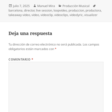
Publicado
Autor
Categorías
Etiquetas
julio 7, 2025
Manuel Mira
Producción Musical
el
barcelona
,
director
,
live session
,
loopvideo
,
produccion
,
productora
,
takeaway video
,
video
,
videoclip
,
videoclips
,
videolyric
,
visualizer
Deja una respuesta
Tu dirección de correo electrónico no será publicada.
Los campos
obligatorios están marcados con
*
COMENTARIO
*