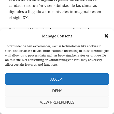
calidad, resolución y sensibilidad de las cámaras
digitales a llegado a unos niveles inimaginables en
el siglo XX.
En la actualidad todo el proceso audiovisual es
completamente digital. Tanto la grabación, como el
Manage Consent
editaje, así como la proyección (en salas de cine) se
To provide the best experiences, we use technologies like cookies to
realiza en digital.
store and/or access device information. Consenting to these technologies
will allow us to process data such as browsing behavior or unique IDs
En el mundo videoclip las posibilidades y
on this site. Not consenting or withdrawing consent, may adversely
affect certain features and functions.
necesidades, en lo que se refiere a cámaras, son
basicamente las mismas que en el cine u en otros
formatos, pero si existen algunas particularidades.
ACCEPT
DENY
A continuación, las 5 mejores cámaras para la
grabación de videoclips musicales:
VIEW PREFERENCES