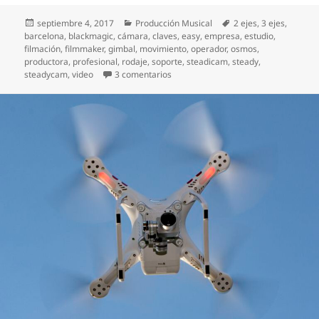
Publicado
Categorías
Etiquetas
septiembre 4, 2017
Producción Musical
2 ejes
,
3 ejes
,
el
barcelona
,
blackmagic
,
cámara
,
claves
,
easy
,
empresa
,
estudio
,
filmación
,
filmmaker
,
gimbal
,
movimiento
,
operador
,
osmos
,
productora
,
profesional
,
rodaje
,
soporte
,
steadicam
,
steady
,
en Soportes de cámara. 1 (de 4). L
steadycam
,
video
3 comentarios