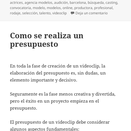
el
actrices
,
agencia modelos
,
audición
,
barcelona
,
búsqueda
,
casting
,
convocatoria
,
modelo
,
modelos
,
online
,
productora
,
profesional
,
en CASTINGS 
rodaje
,
selección
,
talento
,
videoclip
Deja un comentario
Como se realiza un
presupuesto
En toda la fase de creación de un videoclip, la
elaboración del presupuesto es, sin dudas, un
elemento importante y decisivo.
Seguramente es la fase menos creativa y divertida,
pero el éxito en un proyecto empieza en el
presupuesto.
El presupuesto de un videoclip debe considerar
algunos aspectos fundamentales: