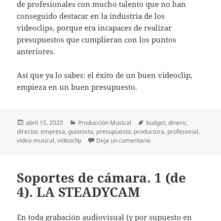
de profesionales con mucho talento que no han
conseguido destacar en la industria de los
videoclips, porque era incapaces de realizar
presupuestos que cumplieran con los puntos
anteriores.
Así que ya lo sabes: el éxito de un buen videoclip,
empieza en un buen presupuesto.
Publicado
Categorías
Etiquetas
abril 15, 2020
Producción Musical
budget
,
dinero
,
el
director
,
empresa
,
guionista
,
presupuesto
,
productora
,
profesional
,
en Como se realiza un pr
video musical
,
videoclip
Deja un comentario
Soportes de cámara. 1 (de
4). LA STEADYCAM
En toda grabación audiovisual (y por supuesto en