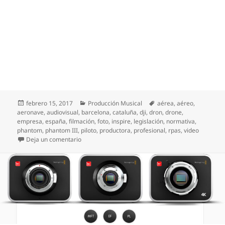
Publicado
Categorías
Etiquetas
febrero 15, 2017
Producción Musical
aérea
,
aéreo
,
el
aeronave
,
audiovisual
,
barcelona
,
cataluña
,
dji
,
dron
,
drone
,
empresa
,
españa
,
filmación
,
foto
,
inspire
,
legislación
,
normativa
,
phantom
,
phantom III
,
piloto
,
productora
,
profesional
,
rpas
,
video
en Videoclips a vista de pájaro (vídeo con drone)
Deja un comentario