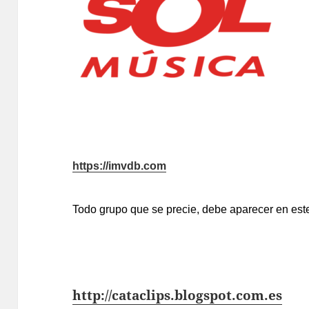
https://imvdb.com
Todo grupo que se precie, debe aparecer en est
http://cataclips.blogspot.com.es