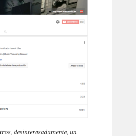
tros, desinteresadamente, un