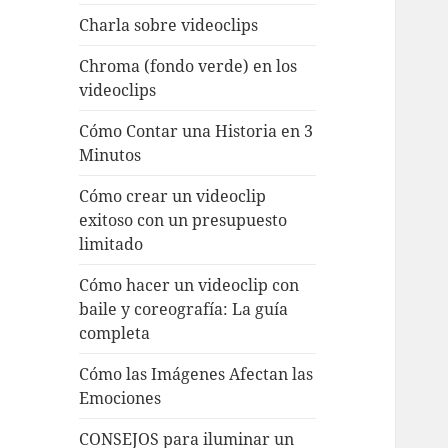
Charla sobre videoclips
Chroma (fondo verde) en los
videoclips
Cómo Contar una Historia en 3
Minutos
Cómo crear un videoclip
exitoso con un presupuesto
limitado
Cómo hacer un videoclip con
baile y coreografía: La guía
completa
Cómo las Imágenes Afectan las
Emociones
CONSEJOS para iluminar un