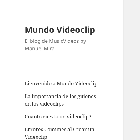
Mundo Videoclip
El blog de MusicVideos by
Manuel Mira
Bienvenido a Mundo Videoclip
La importancia de los guiones
en los videoclips
Cuanto cuesta un videoclip?
Errores Comunes al Crear un
Videoclip