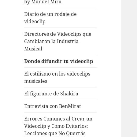
by Manuel Mira
Diario de un rodaje de
videoclip
Directores de Videoclips que
Cambiaron la Industria
Musical
Donde difundir tu videoclip
El estilismo en los videoclips
musicales
El figurante de Shakira
Entrevista con BenMirat
Errores Comunes al Crear un
Videoclip y Cómo Evitarlos:
Lecciones que No Querrás