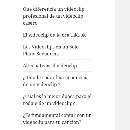
Que diferencia un videoclip
profesional de un videoclip
casero
El videoclip en la era TikTok
Los Videoclips en un Solo
Plano Secuencia
Alternativas al videoclip
¿ Donde rodar las secuencias
de un videoclip ?
¿Cual es la mejor época para el
rodaje de un videoclip?
¿Es fundamental contar con un
videoclip para tu canción?