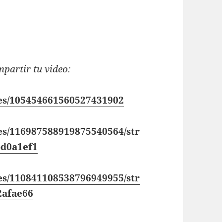
partir tu video:
ies/105454661560527431902
es/116987588919875540564/str
bd0a1ef1
es/110841108538796949955/str
2afae66